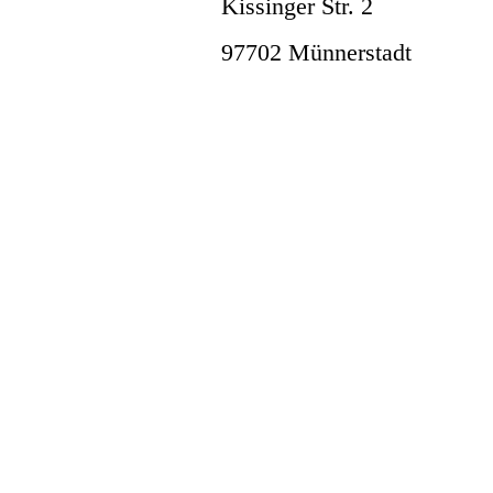
Kissinger Str. 2
97702 Münnersta
dt