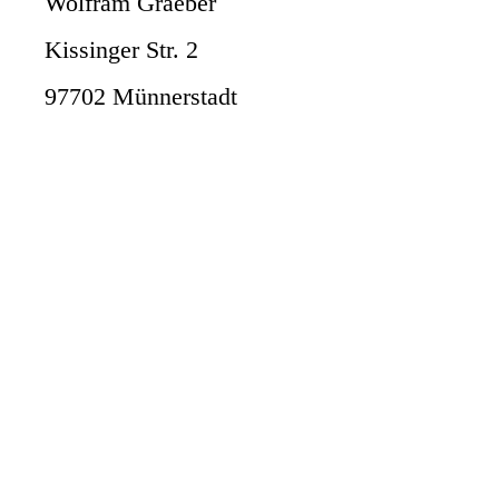
Wolfram Graeber
Kissinger Str. 2
97702 Münnersta
dt